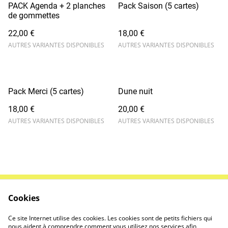
PACK Agenda + 2 planches
Pack Saison (5 cartes)
de gommettes
22,00 €
18,00 €
AUTRES VARIANTES DISPONIBLES
AUTRES VARIANTES DISPONIBLES
Pack Merci (5 cartes)
Dune nuit
18,00 €
20,00 €
AUTRES VARIANTES DISPONIBLES
AUTRES VARIANTES DISPONIBLES
Cookies
Contactez-nous
Conditions
Politique de
Politique de cookies
Ce site Internet utilise des cookies. Les cookies sont de petits fichiers qui
confidentialité
nous aident à comprendre comment vous utilisez nos services afin