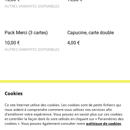
AUTRES VARIANTES DISPONIBLES
Pack Merci (3 cartes)
Capucine, carte double
10,00 €
4,00 €
AUTRES VARIANTES DISPONIBLES
Cookies
Contactez-nous
Conditions
Politique de
Politique de cookies
Ce site Internet utilise des cookies. Les cookies sont de petits fichiers qui
confidentialité
nous aident à comprendre comment vous utilisez nos services afin
d'améliorer votre expérience. Vous pouvez en savoir plus sur ces cookies
et contrôler la façon dont ils sont utilisés en cliquant sur « Paramètres des
cookies ». Vous pouvez également consulter notre
politique de cookies
.