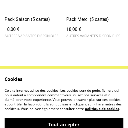
Pack Saison (5 cartes)
Pack Merci (5 cartes)
18,00 €
18,00 €
AUTRES VARIANTES DISPONIBLES
AUTRES VARIANTES DISPONIBLES
Cookies
Contactez-nous
Conditions
Politique de
Politique de cookies
Ce site Internet utilise des cookies. Les cookies sont de petits fichiers qui
confidentialité
nous aident à comprendre comment vous utilisez nos services afin
d'améliorer votre expérience. Vous pouvez en savoir plus sur ces cookies
et contrôler la façon dont ils sont utilisés en cliquant sur « Paramètres des
cookies ». Vous pouvez également consulter notre
politique de cookies
.
Tout accepter