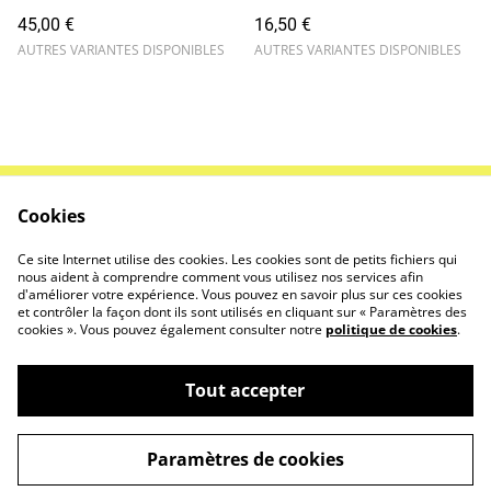
45,00 €
16,50 €
AUTRES VARIANTES DISPONIBLES
AUTRES VARIANTES DISPONIBLES
Cookies
Contactez-nous
Conditions
Politique de
Politique de cookies
Ce site Internet utilise des cookies. Les cookies sont de petits fichiers qui
confidentialité
nous aident à comprendre comment vous utilisez nos services afin
d'améliorer votre expérience. Vous pouvez en savoir plus sur ces cookies
et contrôler la façon dont ils sont utilisés en cliquant sur « Paramètres des
cookies ». Vous pouvez également consulter notre
politique de cookies
.
Tout accepter
©
2026
Nikki Pouch
Paramètres de cookies
powered by