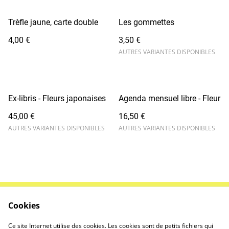
Trèfle jaune, carte double
Les gommettes
4,00 €
3,50 €
AUTRES VARIANTES DISPONIBLES
Ex-libris - Fleurs japonaises
Agenda mensuel libre - Fleur
45,00 €
16,50 €
AUTRES VARIANTES DISPONIBLES
AUTRES VARIANTES DISPONIBLES
Cookies
Contactez-nous
Conditions
Politique de
Politique de cookies
Ce site Internet utilise des cookies. Les cookies sont de petits fichiers qui